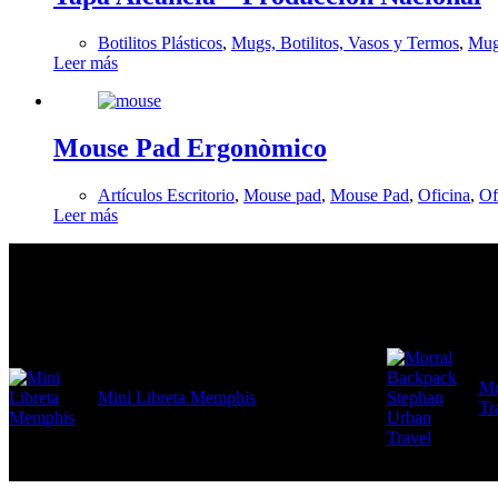
Botilitos Plásticos
,
Mugs, Botilitos, Vasos y Termos
,
Mugs
Leer más
Mouse Pad Ergonòmico
Artículos Escritorio
,
Mouse pad
,
Mouse Pad
,
Oficina
,
Of
Leer más
En tendencia Ahora
Mo
Mini Libreta Memphis
Tr