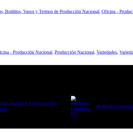
, Botilitos, Vasos y Termos de Producción Nacional
,
Oficina - Produ
icina - Producción Nacional
,
Producción Nacional
,
Variedades
,
Varied
rral Backpack Stephan Urban
Bolígrafo Geometr
avel