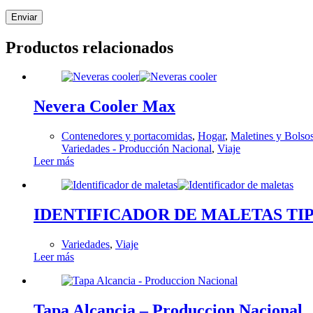
Enviar
Productos relacionados
Nevera Cooler Max
Contenedores y portacomidas
,
Hogar
,
Maletines y Bolso
Variedades - Producción Nacional
,
Viaje
Leer más
IDENTIFICADOR DE MALETAS TI
Variedades
,
Viaje
Leer más
Tapa Alcancia – Produccion Nacional