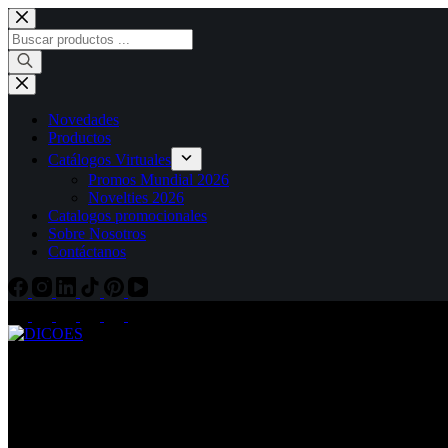
Saltar
al
Búsqueda
contenido
de
productos
Novedades
Productos
Catálogos Virtuales
Promos Mundial 2026
Novelties 2026
Catalogos promocionales
Sobre Nosotros
Contáctanos