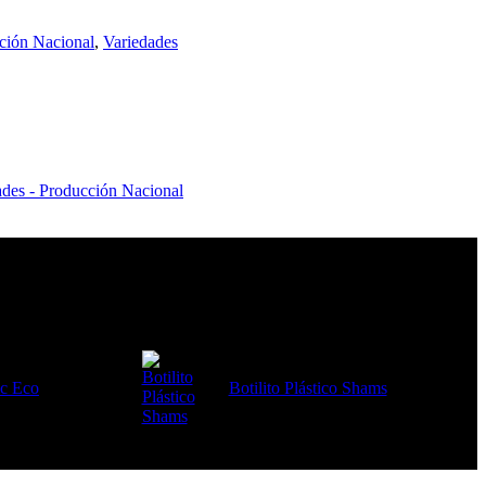
cción Nacional
,
Variedades
ades - Producción Nacional
ic Eco
Botilito Plástico Shams