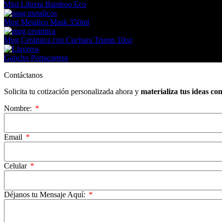
Mini Libreta Bamboo Eco
Mug Metalico Mask 350ml
Mug Cerámica con Cuchara Trump 10oz
Gancho Portacartera
Contáctanos
Solicita tu cotización personalizada ahora y
materializa tus ideas co
Nombre:
Email
Celular
Déjanos tu Mensaje Aquí: