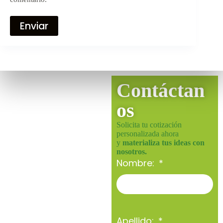
Enviar
Contáctan
os
Solicita tu cotización
personalizada ahora
y
materializa tus ideas con
nosotros.
Nombre:
Apellido: