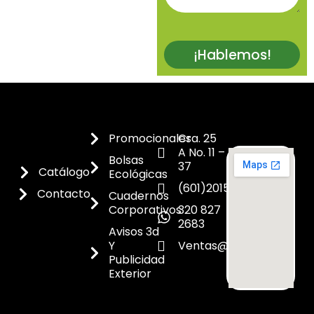
¡Hablemos!
Promocionales
Cra. 25
A No. 11 –
Bolsas
37
Catálogo
Ecológicas
(601)2015300
Contacto
Cuadernos
Corporativos
320 827
2683
Avisos 3d
Y
Ventas@dicoes.co
Publicidad
Exterior