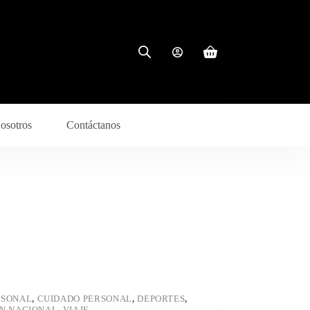
Carro
de
compra
osotros
Contáctanos
RSONAL
,
CUIDADO PERSONAL
,
DEPORTES
,
ÓN NACIONAL
,
VIAJE