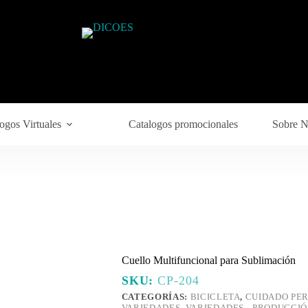
ogos Virtuales
Catalogos promocionales
Sobre N
Cuello Multifuncional para Sublimación
SKU:
CP-204
CATEGORÍAS:
BICICLETA
,
CUIDADO PE
VARIEDADES
,
VARIEDADES - PRODUCCI