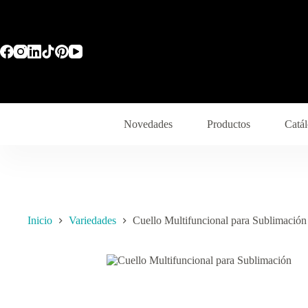
Saltar
al
contenido
Novedades
Productos
Catál
Inicio
Variedades
Cuello Multifuncional para Sublimación