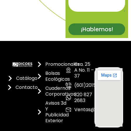
¡Hablemos!
Promocionales
Cra. 25
A No. 11 –
Bolsas
37
Catálogo
Ecológicas
(601)2015300
Contacto
Cuadernos
Corporativos
320 827
2683
Avisos 3d
Y
Ventas@dicoes.co
Publicidad
Exterior