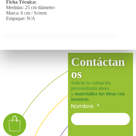
Ficha Técnica:
Medidas: 25 cm diámetro
Marca: 6 cm / Screen
Empaque: N/A
Contáctan
os
Solicita tu cotización
personalizada ahora
y
materializa tus ideas con
nosotros.
Nombre: