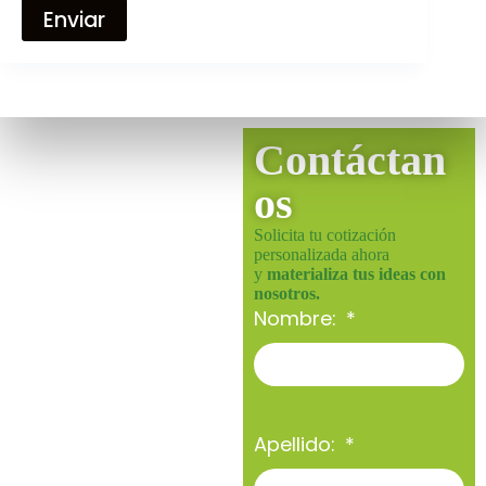
Enviar
Contáctan
os
Solicita tu cotización
personalizada ahora
y
materializa tus ideas con
nosotros.
Nombre:
Apellido: