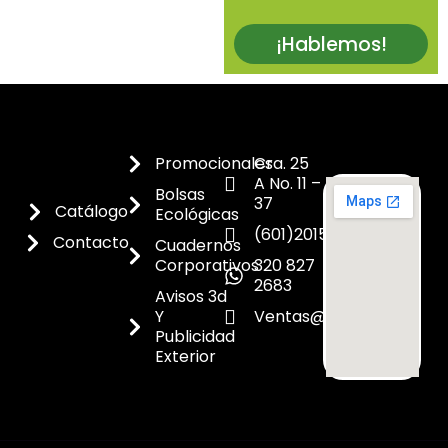
¡Hablemos!
Promocionales
Cra. 25
A No. 11 –
Bolsas
37
Catálogo
Ecológicas
(601)2015300
Contacto
Cuadernos
Corporativos
320 827
2683
Avisos 3d
Y
Ventas@dicoes.co
Publicidad
Exterior