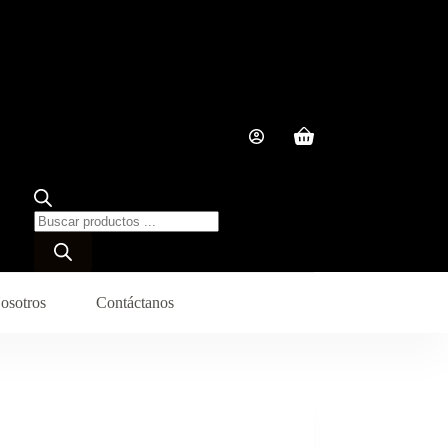
Carro
de
compra
Búsqueda
de
productos
osotros
Contáctanos