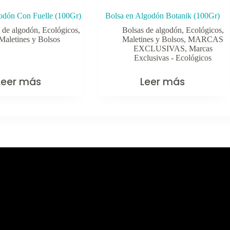
odón Con Fuelle (100Gr)
Bolsa en Algodón Botanik (100Gr)
 de algodón
,
Ecológicos
,
Bolsas de algodón
,
Ecológicos
,
Maletines y Bolsos
Maletines y Bolsos
,
MARCAS
EXCLUSIVAS
,
Marcas
Exclusivas - Ecológicos
Leer más
Leer más