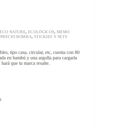
ECO NATURE
,
ECOLÓGICOS
,
MEMO
,
PRECIO BOMBA
,
STICKIES Y SETS
les, tipo casa, circular, etc, cuenta con 80
icada en bambú y una argolla para cargarla
 hará que tu marca resalte.
m