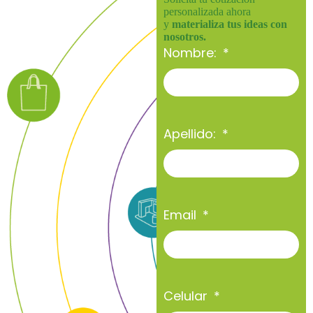
personalizada ahora
y
materializa tus ideas con
nosotros.
Nombre:
Apellido:
Email
Celular