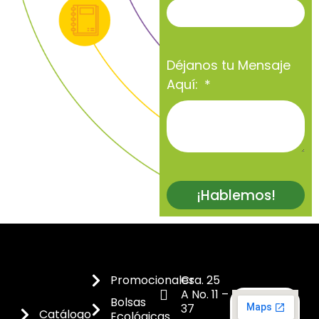
Déjanos tu Mensaje
Aquí:
¡Hablemos!
Promocionales
Cra. 25
A No. 11 –
Bolsas
37
Catálogo
Ecológicas