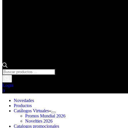
Búsqueda
de
productos
Login
Carro
0
de
compra
Novedades
Productos
Catálogos Virtuales
Promos Mundial 2026
Novelties 2026
Catalogos promocionales