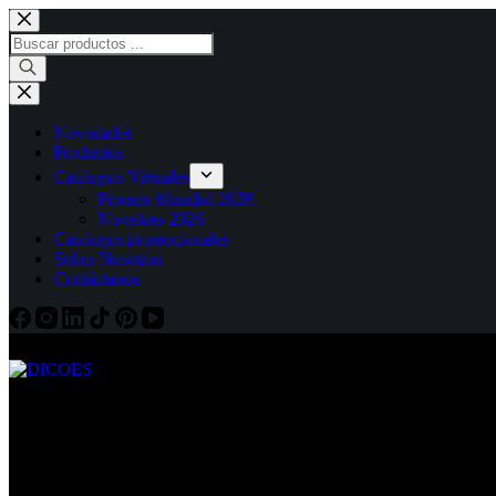
Saltar
al
Búsqueda
contenido
de
productos
Novedades
Productos
Catálogos Virtuales
Promos Mundial 2026
Novelties 2026
Catalogos promocionales
Sobre Nosotros
Contáctanos