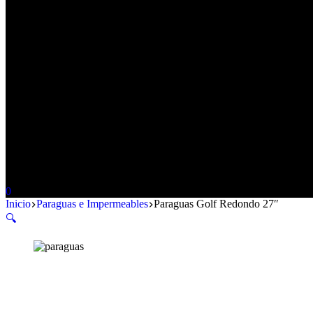
Carro
0
de
Inicio
Paraguas e Impermeables
Paraguas Golf Redondo 27″
compra
🔍