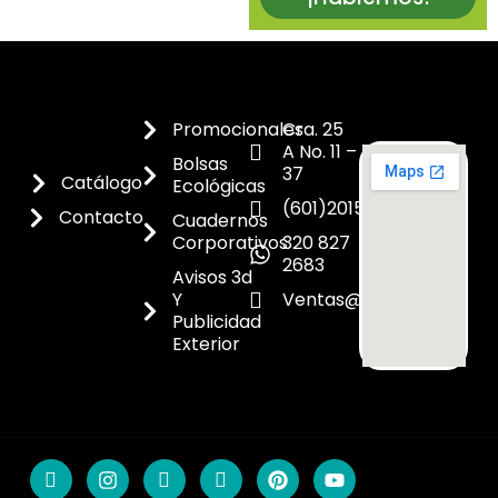
Promocionales
Cra. 25
A No. 11 –
Bolsas
37
Catálogo
Ecológicas
(601)2015300
Contacto
Cuadernos
Corporativos
320 827
2683
Avisos 3d
Y
Ventas@dicoes.co
Publicidad
Exterior