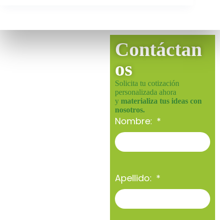
Contáctan
os
Solicita tu cotización
personalizada ahora
y
materializa tus ideas con
nosotros.
Nombre:
Apellido: