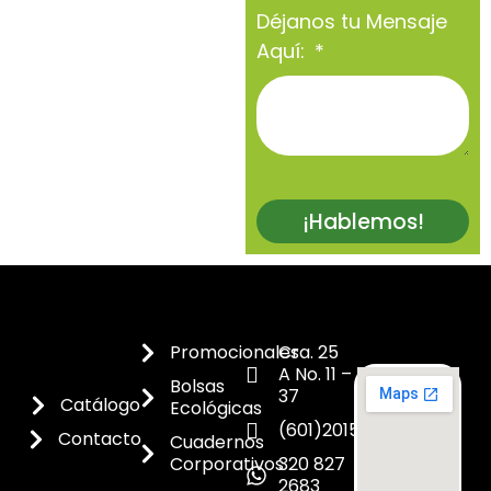
Déjanos tu Mensaje
Aquí:
¡Hablemos!
Promocionales
Cra. 25
A No. 11 –
Bolsas
37
Catálogo
Ecológicas
(601)2015300
Contacto
Cuadernos
Corporativos
320 827
2683