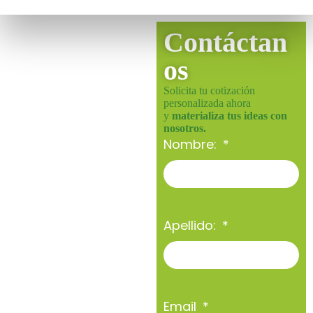
Contáctan
os
Solicita tu cotización
personalizada ahora
y
materializa tus ideas con
nosotros.
Nombre:
Apellido:
Email