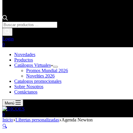
Login
0
Novedades
Productos
Catálogos Virtuales
Promos Mundial 2026
Novelties 2026
Catalogos promocionales
Sobre Nosotros
Contáctanos
Menú
0
Inicio
Libretas personalizadas
Agenda Newton
🔍