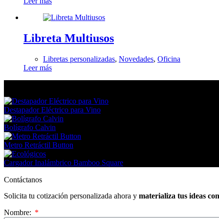
Leer más
Libreta Multiusos
Libretas personalizadas
,
Novedades
,
Oficina
Leer más
En tendencia Ahora
Destapador Eléctrico para Vino
Bolígrafo Calvin
Metro Retráctil Button
Cargador Inalámbrico Bamboo Square
Contáctanos
Solicita tu cotización personalizada ahora y
materializa tus ideas co
Nombre: