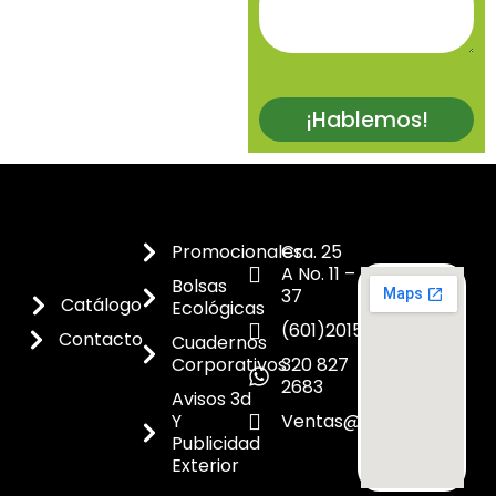
¡Hablemos!
Promocionales
Cra. 25
A No. 11 –
Bolsas
37
Catálogo
Ecológicas
(601)2015300
Contacto
Cuadernos
Corporativos
320 827
2683
Avisos 3d
Y
Ventas@dicoes.co
Publicidad
Exterior