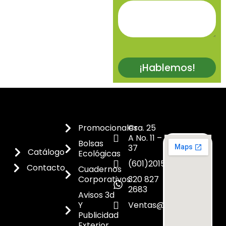
¡Hablemos!
Promocionales
Cra. 25
A No. 11 –
Bolsas
37
Catálogo
Ecológicas
(601)2015300
Contacto
Cuadernos
Corporativos
320 827
2683
Avisos 3d
Y
Ventas@dicoes.co
Publicidad
Exterior