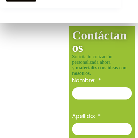
Contáctan
os
Solicita tu cotización
personalizada ahora
y
materializa tus ideas con
nosotros.
Nombre:
Apellido: