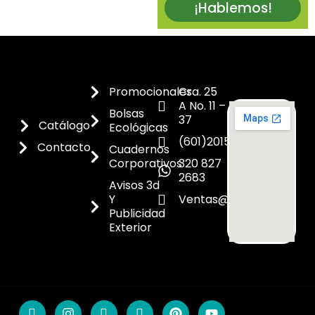
¡Hablemos!
Promocionales
Cra. 25
A No. 11 –
Bolsas
37
Catálogo
Ecológicas
(601)2015300
Contacto
Cuadernos
Corporativos
320 827
2683
Avisos 3d
Y
Ventas@dicoes.co
Publicidad
Exterior