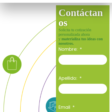
Contáctan
os
Solicita tu cotización
personalizada ahora
y
materializa tus ideas con
nosotros.
Nombre:
Apellido:
Email