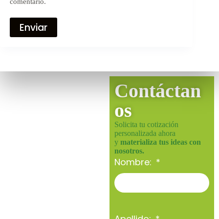
comentario.
Enviar
Contáctan
os
Solicita tu cotización
personalizada ahora
y
materializa tus ideas con
nosotros.
Nombre:
Apellido: