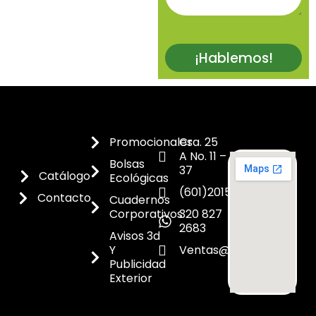
¡Hablemos!
Promocionales
Cra. 25
A No. 11 –
Bolsas
37
Catálogo
Ecológicas
(601)2015300
Contacto
Cuadernos
Corporativos
320 827
2683
Avisos 3d
Y
Ventas@dicoes.co
Publicidad
Exterior