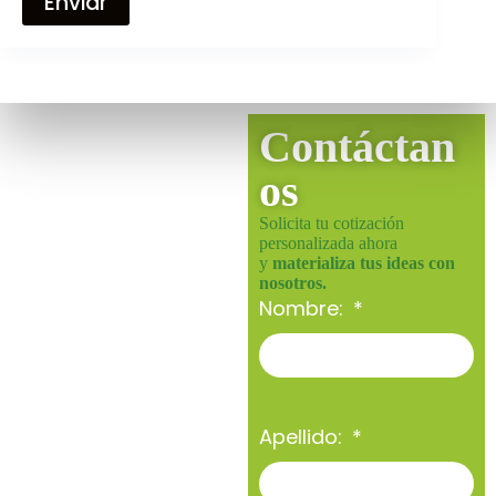
Enviar
Contáctan
os
Solicita tu cotización
personalizada ahora
y
materializa tus ideas con
nosotros.
Nombre:
Apellido: