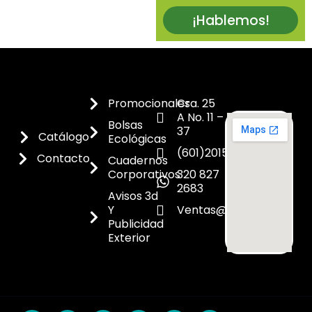
¡Hablemos!
Promocionales
Cra. 25
A No. 11 –
Bolsas
37
Catálogo
Ecológicas
(601)2015300
Contacto
Cuadernos
Corporativos
320 827
2683
Avisos 3d
Y
Ventas@dicoes.co
Publicidad
Exterior