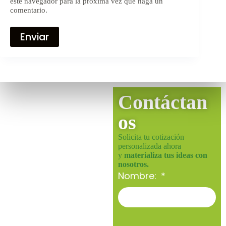
este navegador para la próxima vez que haga un
comentario.
Enviar
Contáctan
os
Solicita tu cotización
personalizada ahora
y
materializa tus ideas con
nosotros.
Nombre: