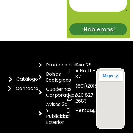
¡Hablemos!
Promocionales
Cra. 25
A No. 11 –
Bolsas
37
Catálogo
Ecológicas
(601)2015300
Contacto
Cuadernos
Corporativos
320 827
2683
Avisos 3d
Y
Ventas@dicoes.co
Publicidad
Exterior