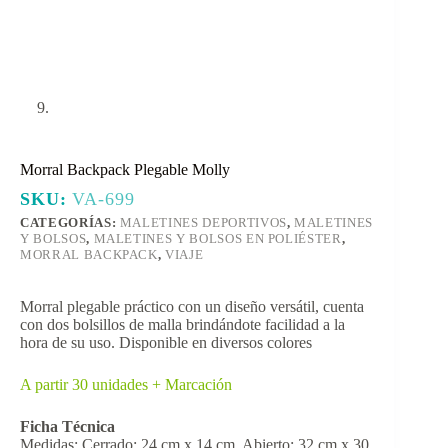
Morral Backpack Plegable Molly
SKU:
VA-699
CATEGORÍAS:
MALETINES DEPORTIVOS
,
MALETINES
Y BOLSOS
,
MALETINES Y BOLSOS EN POLIÉSTER
,
MORRAL BACKPACK
,
VIAJE
Morral plegable práctico con un diseño versátil, cuenta
con dos bolsillos de malla brindándote facilidad a la
hora de su uso. Disponible en diversos colores
A partir 30 unidades + Marcación
Ficha Técnica
Medidas: Cerrado: 24 cm x 14 cm. Abierto: 32 cm x 30