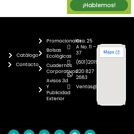
¡Hablemos!
Promocionales
Cra. 25
A No. 11 –
Bolsas
37
Catálogo
Ecológicas
(601)2015300
Contacto
Cuadernos
Corporativos
320 827
2683
Avisos 3d
Y
Ventas@dicoes.co
Publicidad
Exterior