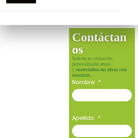
Contáctan
os
Solicita tu cotización
personalizada ahora
y
materializa tus ideas con
nosotros.
Nombre:
Apellido: