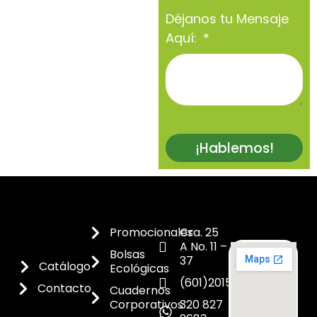
Déjanos tu Mensaje
Aquí:
¡Hablemos!
Promocionales
Cra. 25
A No. 11 –
Bolsas
37
Catálogo
Ecológicas
(601)2015300
Contacto
Cuadernos
Corporativos
320 827