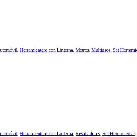
Automóvil
,
Herramientero con Linterna
,
Metros
,
Multiusos
,
Set Herrami
Automóvil
,
Herramientero con Linterna
,
Resaltadores
,
Set Herramientas