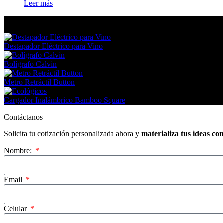
Leer más
En tendencia Ahora
Destapador Eléctrico para Vino
Bolígrafo Calvin
Metro Retráctil Button
Cargador Inalámbrico Bamboo Square
Contáctanos
Solicita tu cotización personalizada ahora y
materializa tus ideas co
Nombre:
Email
Celular