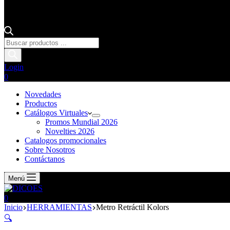
Login
0
Novedades
Productos
Catálogos Virtuales
Promos Mundial 2026
Novelties 2026
Catalogos promocionales
Sobre Nosotros
Contáctanos
Menú
0
Inicio
HERRAMIENTAS
Metro Retráctil Kolors
🔍