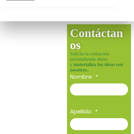
Contáctan
os
Solicita tu cotización
personalizada ahora
y
materializa tus ideas con
nosotros.
Nombre:
Apellido: