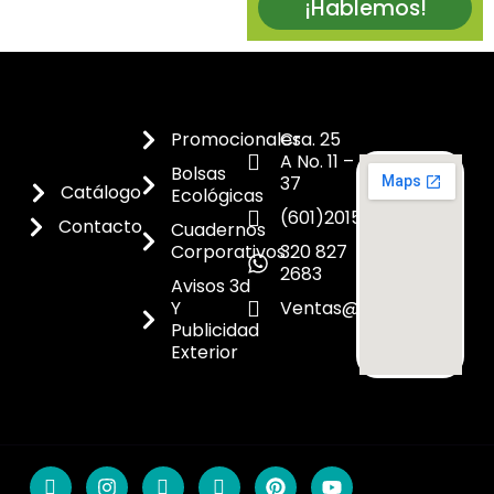
¡Hablemos!
Promocionales
Cra. 25
A No. 11 –
Bolsas
37
Catálogo
Ecológicas
(601)2015300
Contacto
Cuadernos
Corporativos
320 827
2683
Avisos 3d
Y
Ventas@dicoes.co
Publicidad
Exterior