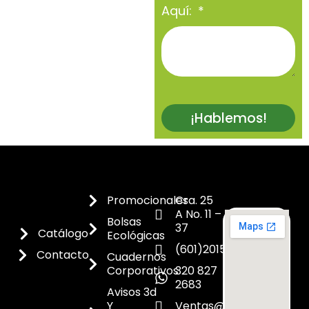
Aquí:
¡Hablemos!
Promocionales
Cra. 25
A No. 11 –
Bolsas
37
Catálogo
Ecológicas
(601)2015300
Contacto
Cuadernos
Corporativos
320 827
2683
Avisos 3d
Y
Ventas@dicoes.co