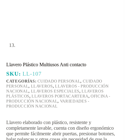
Llavero Plástico Multiusos Anti contacto
SKU:
LL-107
CATEGORÍAS:
CUIDADO PERSONAL
,
CUIDADO
PERSONAL
,
LLAVEROS
,
LLAVEROS - PRODUCCIÓN
NACIONAL
,
LLAVEROS ESPECIALES
,
LLAVEROS
PLÁSTICOS
,
LLAVEROS PORTACARTERA
,
OFICINA -
PRODUCCIÓN NACIONAL
,
VARIEDADES -
PRODUCCIÓN NACIONAL
Llavero elaborado con plástico, resistente y
completamente lavable, cuenta con diseño ergonómico
que permite fácilmente abrir puertas, presionar botones,
halar palancas y otras cosas sin necesidad de que la