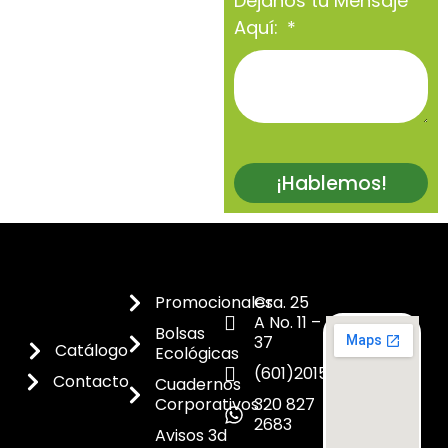
Déjanos tu Mensaje
Aquí:
¡Hablemos!
Promocionales
Cra. 25
A No. 11 –
Bolsas
37
Catálogo
Ecológicas
(601)2015300
Contacto
Cuadernos
Corporativos
320 827
2683
Avisos 3d