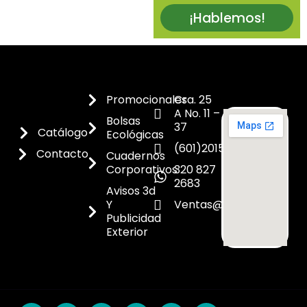
¡Hablemos!
Promocionales
Cra. 25
A No. 11 –
Bolsas
37
Catálogo
Ecológicas
(601)2015300
Contacto
Cuadernos
Corporativos
320 827
2683
Avisos 3d
Y
Ventas@dicoes.co
Publicidad
Exterior