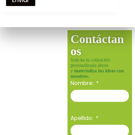
Enviar
Contáctan
os
Solicita tu cotización
personalizada ahora
y
materializa tus ideas con
nosotros.
Nombre:
Apellido: