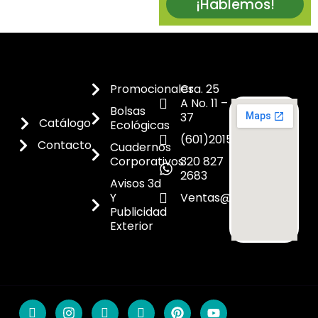
¡Hablemos!
Promocionales
Cra. 25
A No. 11 –
Bolsas
37
Catálogo
Ecológicas
(601)2015300
Contacto
Cuadernos
Corporativos
320 827
2683
Avisos 3d
Y
Ventas@dicoes.co
Publicidad
Exterior