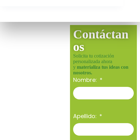
Contáctan
os
Solicita tu cotización
personalizada ahora
y
materializa tus ideas con
nosotros.
Nombre:
Apellido: