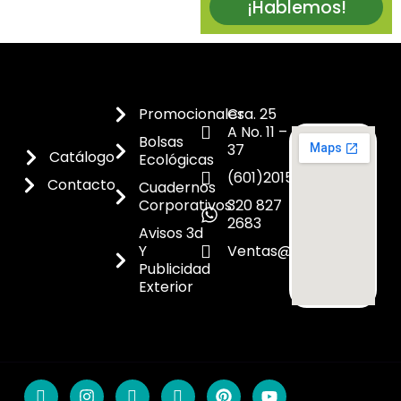
¡Hablemos!
Promocionales
Cra. 25
A No. 11 –
Bolsas
37
Catálogo
Ecológicas
(601)2015300
Contacto
Cuadernos
Corporativos
320 827
2683
Avisos 3d
Y
Ventas@dicoes.co
Publicidad
Exterior