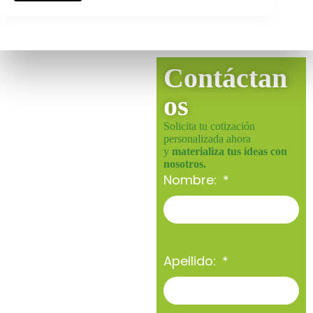
Contáctan
os
Solicita tu cotización
personalizada ahora
y
materializa tus ideas con
nosotros.
Nombre:
Apellido: