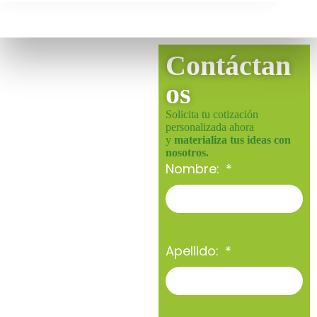
Contáctan
os
Solicita tu cotización
personalizada ahora
y
materializa tus ideas con
nosotros.
Nombre:
Apellido: