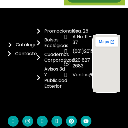
Promocionales
Cra. 25
A No. 11 –
Bolsas
37
Catálogo
Ecológicas
(601)2015300
Contacto
Cuadernos
Corporativos
320 827
2683
Avisos 3d
Y
Ventas@dicoes.co
Publicidad
Exterior