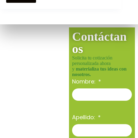
Contáctan
os
Solicita tu cotización
personalizada ahora
y
materializa tus ideas con
nosotros.
Nombre:
Apellido: