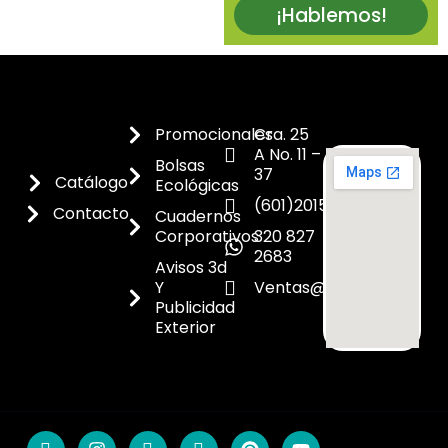
¡Hablemos!
Promocionales
Cra. 25
A No. 11 –
Bolsas
37
Catálogo
Ecológicas
(601)2015300
Contacto
Cuadernos
Corporativos
320 827
2683
Avisos 3d
Y
Ventas@dicoes.co
Publicidad
Exterior