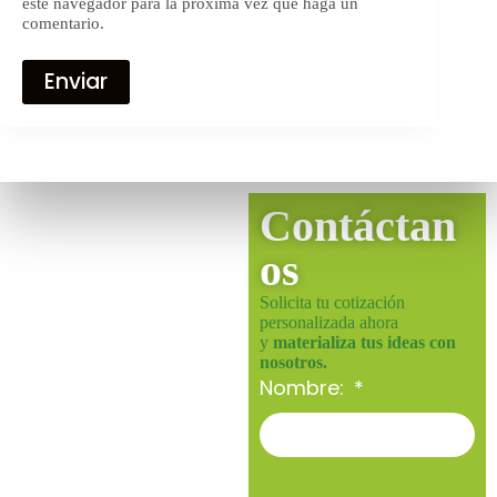
este navegador para la próxima vez que haga un
comentario.
Enviar
Contáctan
os
Solicita tu cotización
personalizada ahora
y
materializa tus ideas con
nosotros.
Nombre: