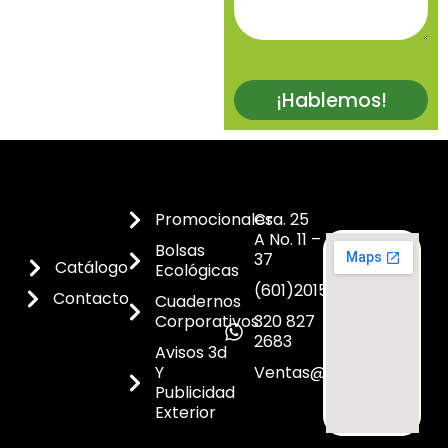
¡Hablemos!
Promocionales
Cra. 25
A No. 11 –
Bolsas
37
Catálogo
Ecológicas
(601)2015300
Contacto
Cuadernos
Corporativos
320 827
2683
Avisos 3d
Y
Ventas@dicoes.co
Publicidad
Exterior