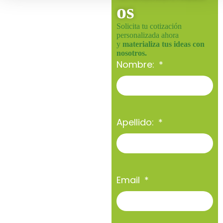
os
Solicita tu cotización
personalizada ahora
y
materializa tus ideas con
nosotros.
Nombre:
Apellido:
Email