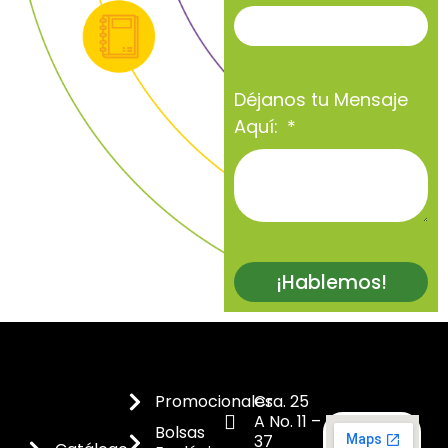
Déjanos tu Mensaje
Aquí:
¡Hablemos!
Promocionales
Cra. 25
A No. 11 –
Bolsas
37