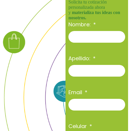
Solicita tu cotización
personalizada ahora
y
materializa tus ideas con
nosotros.
Nombre:
Apellido:
Email
Celular