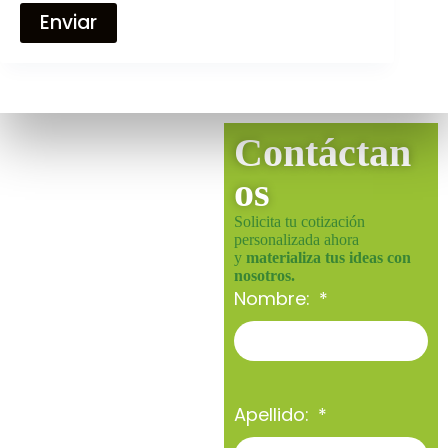
Enviar
Contáctan
os
Solicita tu cotización
personalizada ahora
y
materializa tus ideas con
nosotros.
Nombre:
Apellido: