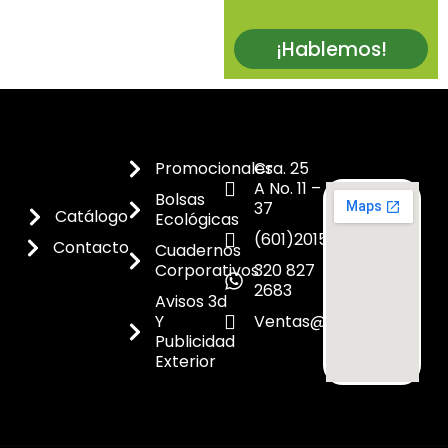
¡Hablemos!
Promocionales
Cra. 25
A No. 11 –
Bolsas
37
Catálogo
Ecológicas
(601)2015300
Contacto
Cuadernos
Corporativos
320 827
2683
Avisos 3d
Y
Ventas@dicoes.co
Publicidad
Exterior