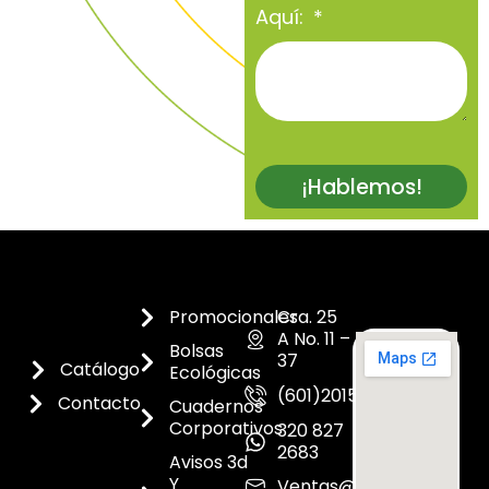
Aquí:
¡Hablemos!
Promocionales
Cra. 25
A No. 11 –
Bolsas
37
Catálogo
Ecológicas
(601)2015300
Contacto
Cuadernos
Corporativos
320 827
2683
Avisos 3d
Y
Ventas@dicoes.co