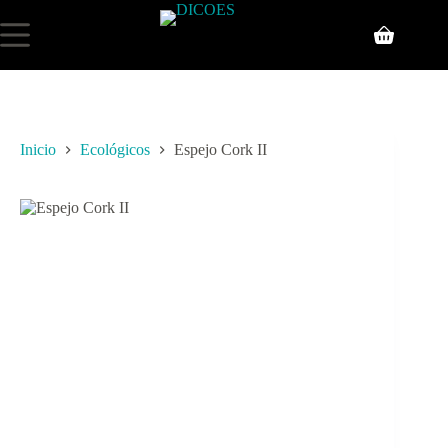
Saltar
al
Carro
contenido
de
compra
Inicio
Ecológicos
Espejo Cork II