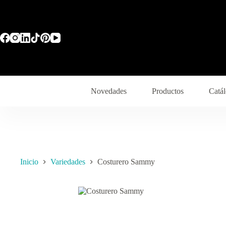
Saltar
al
contenido
Novedades
Productos
Catál
Inicio
Variedades
Costurero Sammy