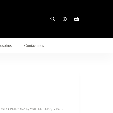
Carro
de
compra
osotros
Contáctanos
DADO PERSONAL
,
VARIEDADES
,
VIAJE