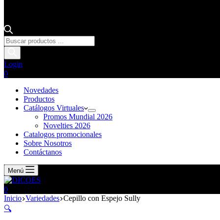
Login
0
Novedades
Productos
Catálogos Virtuales
Promos Mundial 2026
Novelties 2026
Catalogos promocionales
Sobre Nosotros
Contáctanos
Menú
0
Inicio
Variedades
Cepillo con Espejo Sully
🔍