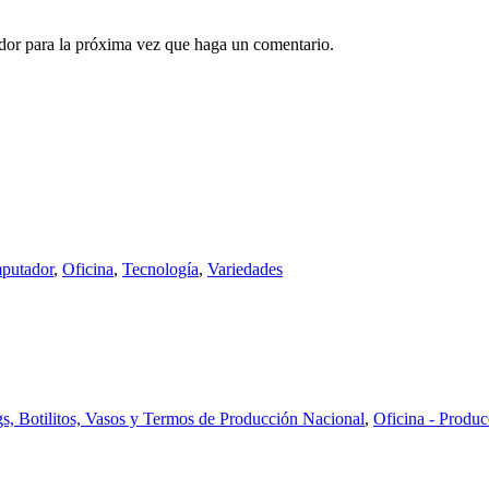
ador para la próxima vez que haga un comentario.
mputador
,
Oficina
,
Tecnología
,
Variedades
, Botilitos, Vasos y Termos de Producción Nacional
,
Oficina - Produ