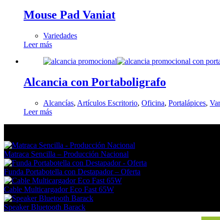
Mouse Pad Vaniat
Variedades
Leer más
Alcancia con Portaboligrafo
Alcancías
,
Artículos Escritorio
,
Oficina
,
Portalápices
,
Var
Leer más
En tendencia Ahora
Matraca Sencilla – Producción Nacional
Funda Portabotella con Destapador – Oferta
Cable Multicargador Eco Fast 65W
Speaker Bluetooth Barack