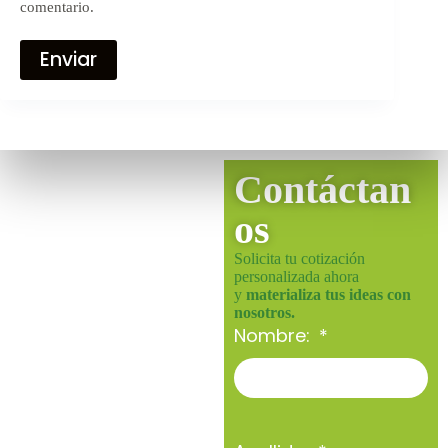
comentario.
Enviar
Contáctan
os
Solicita tu cotización
personalizada ahora
y
materializa tus ideas con
nosotros.
Nombre: