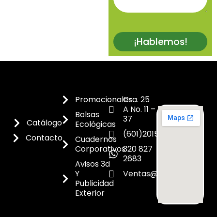
¡Hablemos!
Promocionales
Cra. 25
A No. 11 –
Bolsas
37
Catálogo
Ecológicas
(601)2015300
Contacto
Cuadernos
Corporativos
320 827
2683
Avisos 3d
Y
Ventas@dicoes.co
Publicidad
Exterior