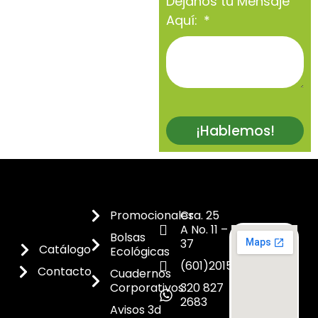
Déjanos tu Mensaje
Aquí:
¡Hablemos!
Promocionales
Cra. 25
A No. 11 –
Bolsas
37
Catálogo
Ecológicas
(601)2015300
Contacto
Cuadernos
Corporativos
320 827
2683
Avisos 3d