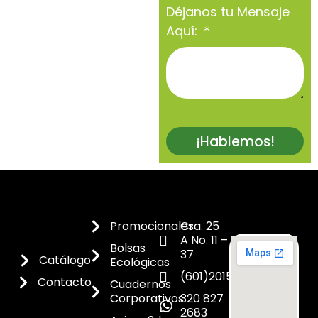
Déjanos tu Mensaje
Aquí:
¡Hablemos!
Promocionales
Cra. 25
A No. 11 –
Bolsas
37
Catálogo
Ecológicas
(601)2015300
Contacto
Cuadernos
Corporativos
320 827
2683