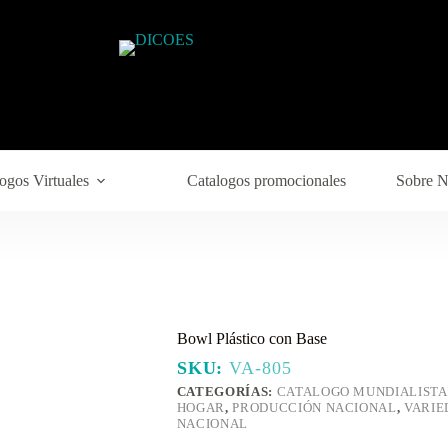
ogos Virtuales
Catalogos promocionales
Sobre N
Bowl Plástico con Base
SKU:
VA-805
CATEGORÍAS:
CATALOGO MUNDIALISTA
HOGAR
,
PRODUCCIÓN NACIONAL
,
VARIE
NACIONAL