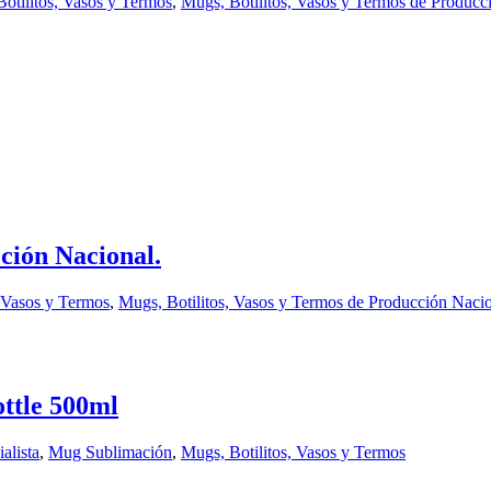
otilitos, Vasos y Termos
,
Mugs, Botilitos, Vasos y Termos de Producc
ción Nacional.
, Vasos y Termos
,
Mugs, Botilitos, Vasos y Termos de Producción Naci
ottle 500ml
alista
,
Mug Sublimación
,
Mugs, Botilitos, Vasos y Termos