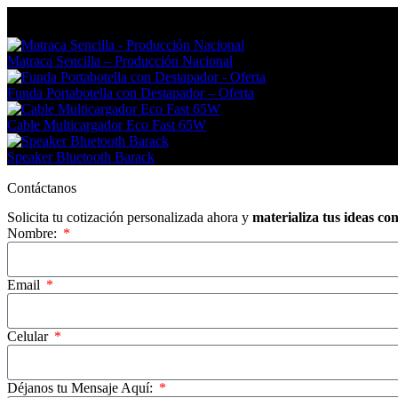
En tendencia Ahora
Matraca Sencilla – Producción Nacional
Funda Portabotella con Destapador – Oferta
Cable Multicargador Eco Fast 65W
Speaker Bluetooth Barack
Contáctanos
Solicita tu cotización personalizada ahora y
materializa tus ideas co
Nombre:
Email
Celular
Déjanos tu Mensaje Aquí: