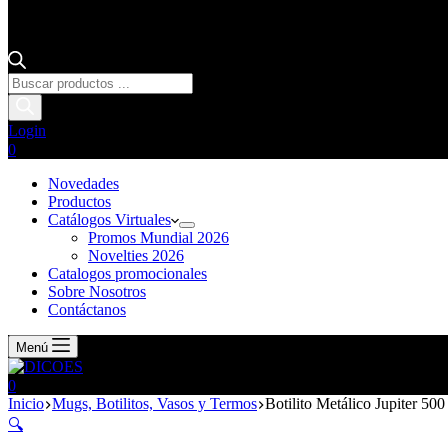
Login
0
Novedades
Productos
Catálogos Virtuales
Promos Mundial 2026
Novelties 2026
Catalogos promocionales
Sobre Nosotros
Contáctanos
Menú
0
Inicio
Mugs, Botilitos, Vasos y Termos
Botilito Metálico Jupiter 500
🔍