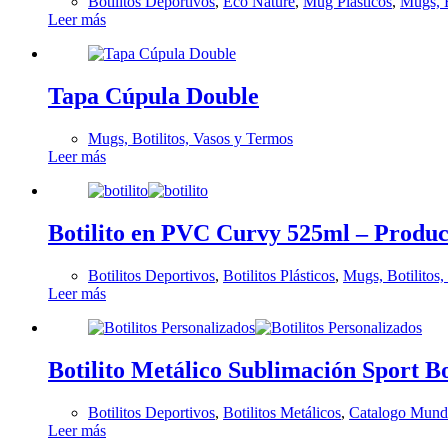
Botilitos Deportivos
,
Eco Nature
,
Mug Plásticos
,
Mugs, B
Leer más
Tapa Cúpula Double
Mugs, Botilitos, Vasos y Termos
Leer más
Botilito en PVC Curvy 525ml – Produc
Botilitos Deportivos
,
Botilitos Plásticos
,
Mugs, Botilitos
Leer más
Botilito Metálico Sublimación Sport B
Botilitos Deportivos
,
Botilitos Metálicos
,
Catalogo Mundi
Leer más