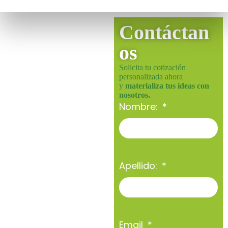
Contáctan
os
Solicita tu cotización
personalizada ahora
y
materializa tus ideas con
nosotros.
Nombre:
Apellido:
Email