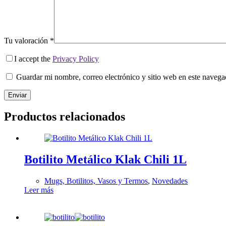
Tu valoración
*
I accept the
Privacy Policy
Guardar mi nombre, correo electrónico y sitio web en este naveg
Enviar
Productos relacionados
Botilito Metálico Klak Chili 1L
Mugs, Botilitos, Vasos y Termos
,
Novedades
Leer más