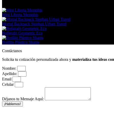
En tendencia Ahora
Mini Libreta Memphis
Morral Backpack Stephan Urban Travel
Bolígrafo Geometric Eco
Botilito Plástico Shams
Contáctanos
Solicita tu cotización personalizada ahora y
materializa tus ideas co
Nombre:
Apellido:
Email
Celular
Déjanos tu Mensaje Aquí:
¡Hablemos!