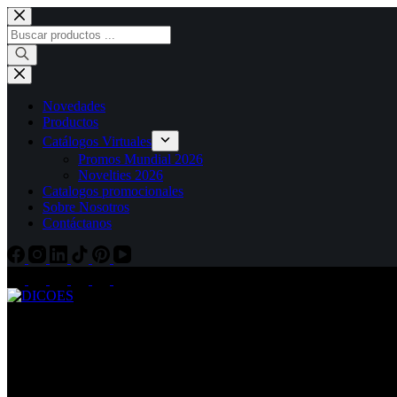
Saltar
al
Búsqueda
contenido
de
productos
Novedades
Productos
Catálogos Virtuales
Promos Mundial 2026
Novelties 2026
Catalogos promocionales
Sobre Nosotros
Contáctanos