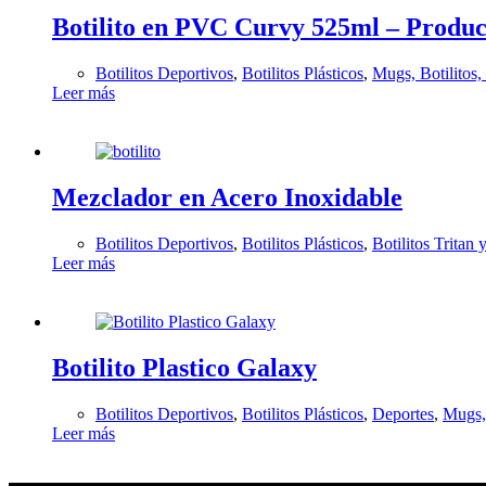
Botilito en PVC Curvy 525ml – Produc
Botilitos Deportivos
,
Botilitos Plásticos
,
Mugs, Botilitos
Leer más
Mezclador en Acero Inoxidable
Botilitos Deportivos
,
Botilitos Plásticos
,
Botilitos Tritan 
Leer más
Botilito Plastico Galaxy
Botilitos Deportivos
,
Botilitos Plásticos
,
Deportes
,
Mugs, 
Leer más