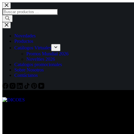
Saltar
al
Búsqueda
contenido
de
productos
Novedades
Productos
Catálogos Virtuales
Promos Mundial 2026
Novelties 2026
Catalogos promocionales
Sobre Nosotros
Contáctanos