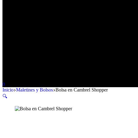
Carro
0
de
Inicio
Maletines y Bolsos
Bolsa en Cambrel Shopper
compra
🔍