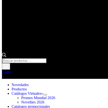
Búsqueda
de
productos
Login
Carro
0
de
Novedades
compra
Productos
Catálogos Virtuales
Promos Mundial 2026
Novelties 2026
Catalogos promocionales