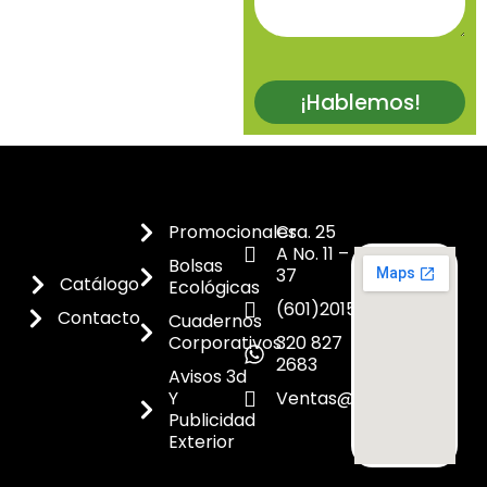
¡Hablemos!
Promocionales
Cra. 25
A No. 11 –
Bolsas
37
Catálogo
Ecológicas
(601)2015300
Contacto
Cuadernos
Corporativos
320 827
2683
Avisos 3d
Y
Ventas@dicoes.co
Publicidad
Exterior