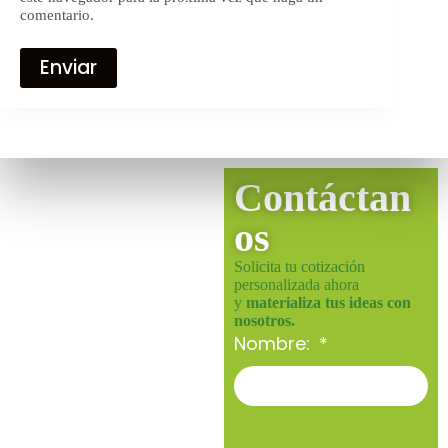
comentario.
Enviar
Contáctan
os
Solicita tu cotización
personalizada ahora
y
materializa tus ideas con
nosotros.
Nombre: