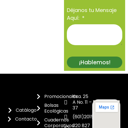
Déjanos tu Mensaje
Aquí:
¡Hablemos!
Promocionales
Cra. 25
A No. 11 –
Bolsas
37
Catálogo
Ecológicas
(601)2015300
Contacto
Cuadernos
Corporativos
320 827