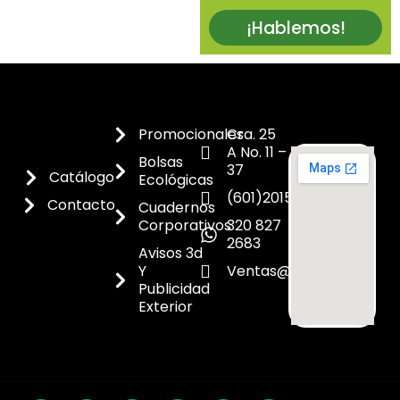
¡Hablemos!
Promocionales
Cra. 25
A No. 11 –
Bolsas
37
Catálogo
Ecológicas
(601)2015300
Contacto
Cuadernos
Corporativos
320 827
2683
Avisos 3d
Y
Ventas@dicoes.co
Publicidad
Exterior