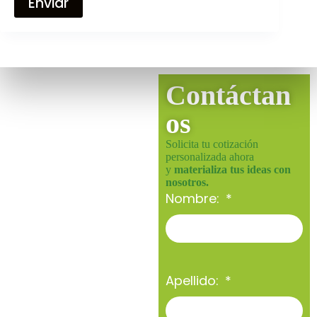
Enviar
Contáctan
os
Solicita tu cotización
personalizada ahora
y
materializa tus ideas con
nosotros.
Nombre:
Apellido: